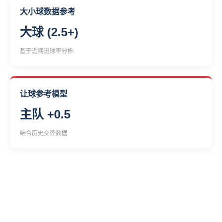
大小球数据参考
大球 (2.5+)
基于近期进球率分析
让球参考模型
主队 +0.5
结合历史交锋数据