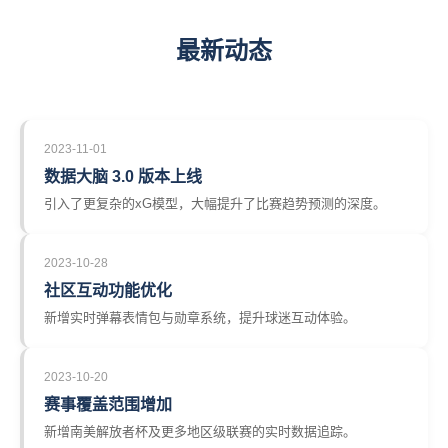
最新动态
2023-11-01
数据大脑 3.0 版本上线
引入了更复杂的xG模型，大幅提升了比赛趋势预测的深度。
2023-10-28
社区互动功能优化
新增实时弹幕表情包与勋章系统，提升球迷互动体验。
2023-10-20
赛事覆盖范围增加
新增南美解放者杯及更多地区级联赛的实时数据追踪。