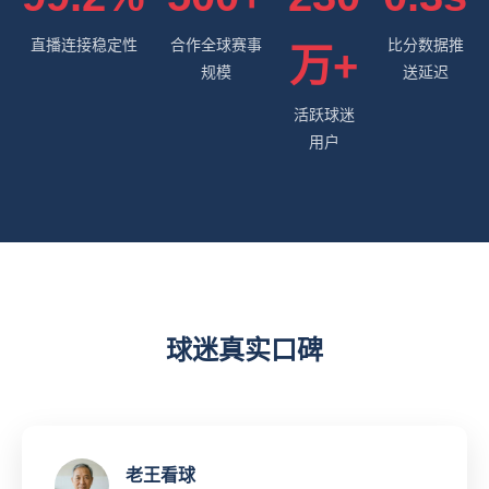
直播连接稳定性
合作全球赛事
比分数据推
万+
规模
送延迟
活跃球迷
用户
球迷真实口碑
老王看球