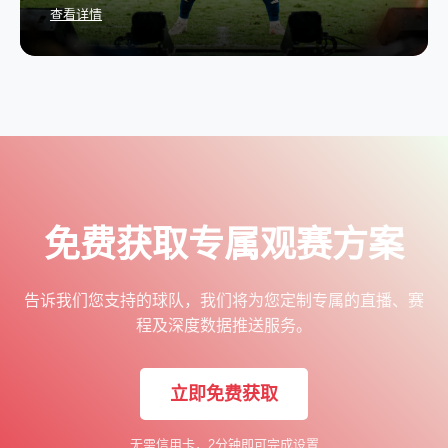
查看详情
免费获取专属观赛方案
告诉我们您支持的球队，我们将为您定制专属的直播、赛
程及深度数据推送服务。
立即免费获取
无需信用卡，2分钟即可完成设置