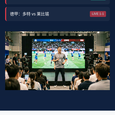
德甲：多特 vs 莱比锡
LIVE 1-1