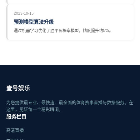
2023-10-15
预测模型算法升级
通过机器学习优化了胜平负概率模型，精度提升约5%。
壹号娱乐
为您提供最专业、最快速、最全面的体育赛事直播与数据服务。在
这里，见证每一个精彩瞬间。
服务栏目
高清直播