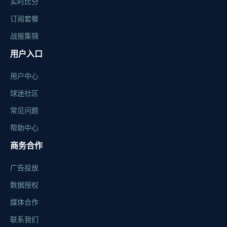
实时比分
订阅套餐
战报集锦
用户入口
用户中心
球迷社区
常见问题
帮助中心
商务合作
广告投放
数据授权
媒体合作
联系我们