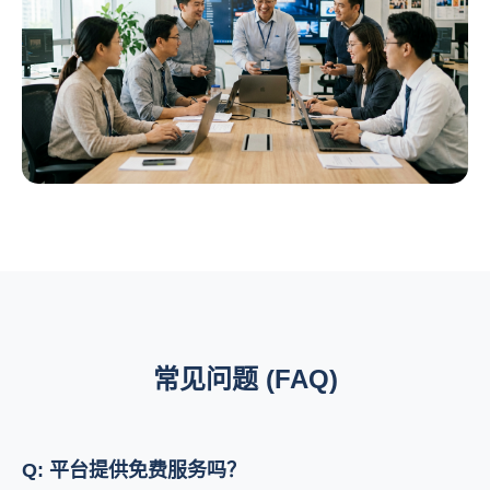
常见问题 (FAQ)
Q: 平台提供免费服务吗？