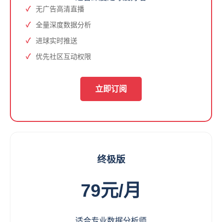
无广告高清直播
全量深度数据分析
进球实时推送
优先社区互动权限
立即订阅
终极版
79元/月
适合专业数据分析师