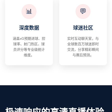
📊
💬
深度数据
球迷社区
涵盖xG预期进球、控
实时互动聊天室，与
球率、射门热区、球
全球数百万球迷即时
员评分等专业级统计
交流，分享精彩瞬间
维度。
与赛后预测。