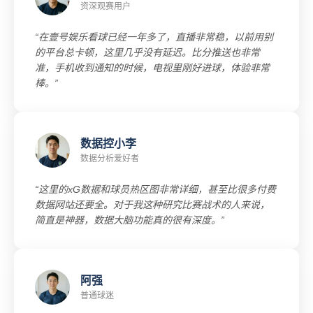
资深观赛用户
“在壹号娱乐看球已经一年多了，直播非常稳，以前用别
的平台总卡顿，这里几乎没有延迟。比分推送也非常
准，手机收到通知的时候，电视里刚好进球，体验非常
棒。”
数据控小李
数据分析爱好者
“这里的xG数据和球员热区图非常详细，甚至比很多付费
数据网站还要全。对于我这种研究比赛战术的人来说，
简直是神器，数据大脑功能真的很有深度。”
阿强
普通球迷