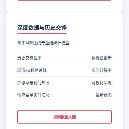
深度数据与历史交锋
基于AI算法的专业级统计模型
历史交锋胜率
数据已更新
球员xG预期进球
实时计算中
控球率与射门热区
可视化呈现
伤停名单实时汇总
最新状态
探索数据大脑