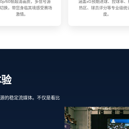
80p/60帧超清画质，多信号源
涵盖xG预期进球、控球率、
切换，带您身临其境感受赛场
热区、球员评分等专业级统
激情。
度。
体验
号源的稳定流媒体。不仅是看比