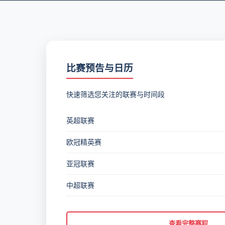
比赛预告与日历
快速筛选您关注的联赛与时间段
英超联赛
欧冠精英赛
亚冠联赛
中超联赛
查看完整赛程