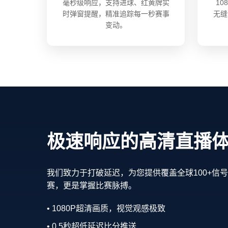
毫秒级响应，支持进球、红黄牌实
10
时弹窗提醒，精准追踪每一秒赛事
无缝
变动。
极速响应的高清直播
我们致力于打破延迟，为您提供覆盖全球100+信
赛，更是掌握比赛脉搏。
• 1080P超清画质，视觉观感极致
• 0.5秒超低延迟比分推送