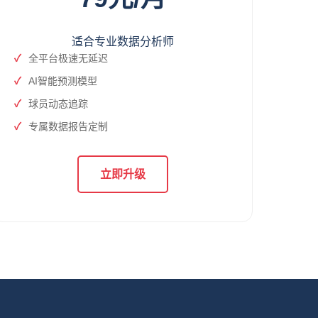
适合专业数据分析师
全平台极速无延迟
AI智能预测模型
球员动态追踪
专属数据报告定制
立即升级