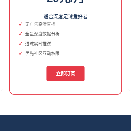
适合深度足球爱好者
无广告高清直播
全量深度数据分析
进球实时推送
优先社区互动权限
立即订阅