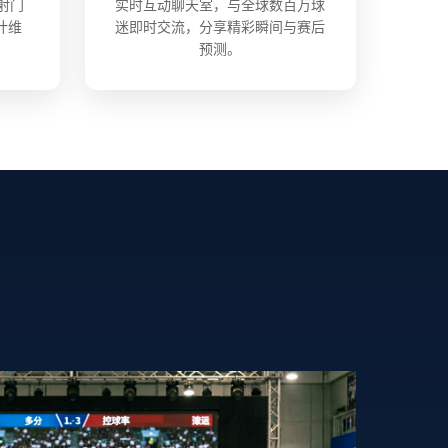
射门
实时互动聊天室，与全球数百万球
计维
迷即时交流，分享精彩瞬间与赛后
预测。