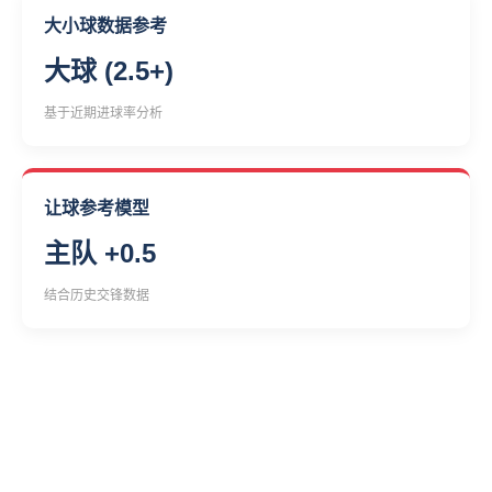
大小球数据参考
大球 (2.5+)
基于近期进球率分析
让球参考模型
主队 +0.5
结合历史交锋数据