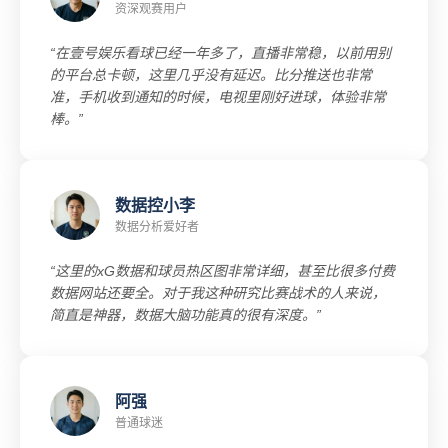
资深观赛用户
“在壹号娱乐看球已经一年多了，直播非常稳，以前用别
的平台总卡顿，这里几乎没有延迟。比分推送也非常
准，手机收到通知的时候，电视里刚好进球，体验非常
棒。”
数据控小李
数据分析爱好者
“这里的xG数据和球员热区图非常详细，甚至比很多付费
数据网站还要全。对于我这种研究比赛战术的人来说，
简直是神器，数据大脑功能真的很有深度。”
阿强
普通球迷