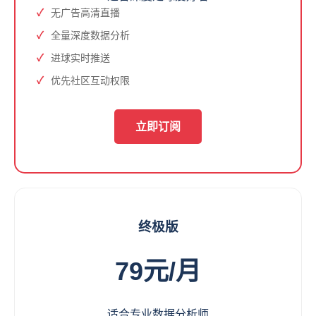
无广告高清直播
全量深度数据分析
进球实时推送
优先社区互动权限
立即订阅
终极版
79元/月
适合专业数据分析师