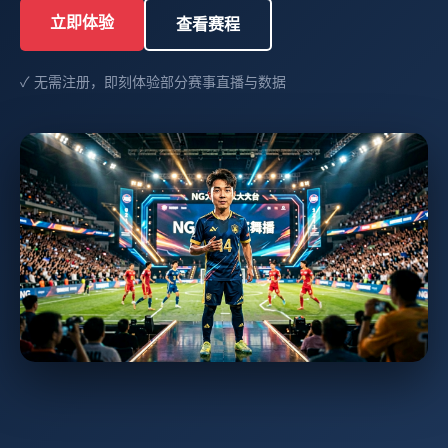
立即体验
查看赛程
✓ 无需注册，即刻体验部分赛事直播与数据