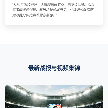
“社区氛围特别好，大家聊球很专业，也不会乱喷。而且
订阅套餐很划算，基础功能就够用了，终极版的数据预
测对我分析比赛非常有帮助。”
最新战报与视频集锦