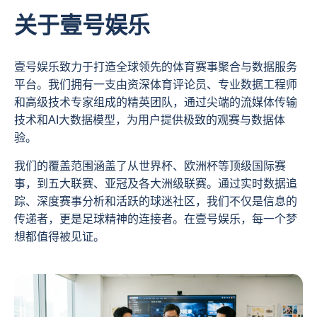
关于壹号娱乐
壹号娱乐致力于打造全球领先的体育赛事聚合与数据服务
平台。我们拥有一支由资深体育评论员、专业数据工程师
和高级技术专家组成的精英团队，通过尖端的流媒体传输
技术和AI大数据模型，为用户提供极致的观赛与数据体
验。
我们的覆盖范围涵盖了从世界杯、欧洲杯等顶级国际赛
事，到五大联赛、亚冠及各大洲级联赛。通过实时数据追
踪、深度赛事分析和活跃的球迷社区，我们不仅是信息的
传递者，更是足球精神的连接者。在壹号娱乐，每一个梦
想都值得被见证。