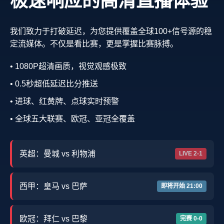
极速响应的高清直播体验
我们致力于打破延迟，为您提供覆盖全球100+信号源的稳
定流媒体。不仅是看比赛，更是掌握比赛脉搏。
• 1080P超清画质，视觉观感极致
• 0.5秒超低延迟比分推送
• 进球、红黄牌、点球实时预警
• 全球五大联赛、欧冠、亚冠全覆盖
英超：曼城 vs 利物浦
LIVE 2-1
西甲：皇马 vs 巴萨
即将开始 21:00
欧冠：拜仁 vs 巴黎
完赛 0-0