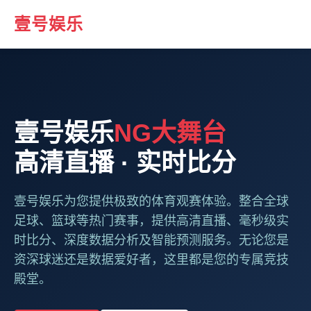
壹号娱乐
壹号娱乐
NG大舞台
高清直播 · 实时比分
壹号娱乐为您提供极致的体育观赛体验。整合全球
足球、篮球等热门赛事，提供高清直播、毫秒级实
时比分、深度数据分析及智能预测服务。无论您是
资深球迷还是数据爱好者，这里都是您的专属竞技
殿堂。