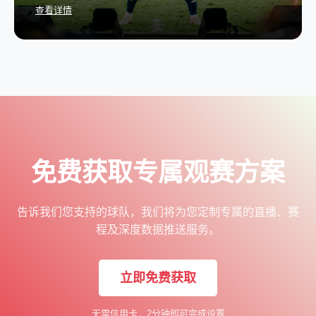
查看详情
免费获取专属观赛方案
告诉我们您支持的球队，我们将为您定制专属的直播、赛
程及深度数据推送服务。
立即免费获取
无需信用卡，2分钟即可完成设置