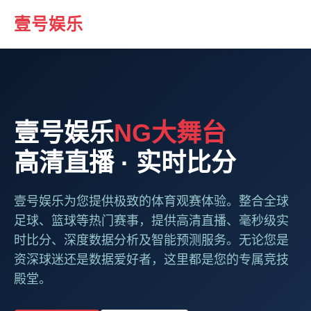
壹号娱乐
壹号娱乐
NG大舞台
高清直播 · 实时比分
壹号娱乐为您提供极致的体育观赛体验。整合全球
足球、篮球等热门赛事，提供高清直播、毫秒级实
时比分、深度数据分析及智能预测服务。无论您是
资深球迷还是数据爱好者，这里都是您的专属竞技
殿堂。