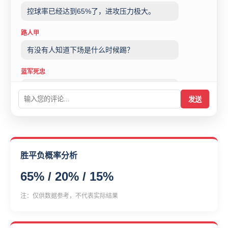
控球率已经达到65%了，进攻压力极大。
路人甲
有没有人知道下场是什么时候踢？
蓝军死忠
这裁判判罚有点问题啊...
发送
胜平负概率分析
65% / 20% / 15%
注：仅供数据参考，不代表实际结果