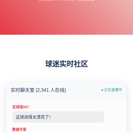
球迷实时社区
实时聊天室 (2,341 人在线)
● 正在直播中
足球迷007
这球进得太漂亮了！
数据专家