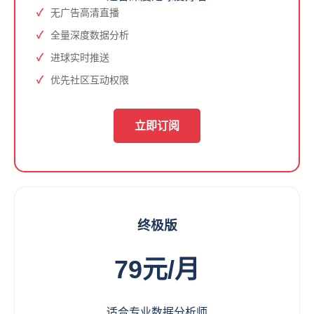
无广告高清直播
全量深度数据分析
进球实时推送
优先社区互动权限
立即订阅
终极版
79元/月
适合专业数据分析师