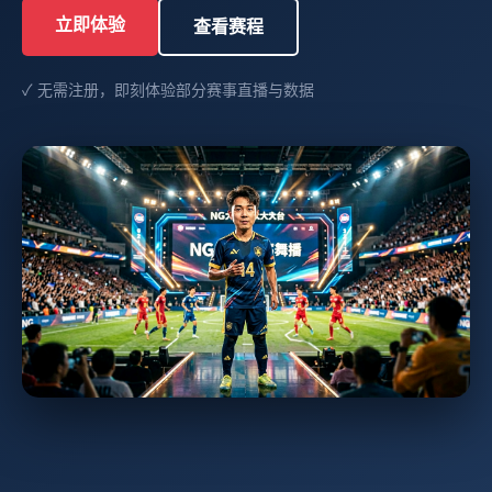
立即体验
查看赛程
✓ 无需注册，即刻体验部分赛事直播与数据