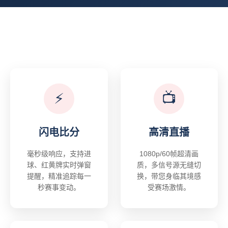
⚡
📺
闪电比分
高清直播
毫秒级响应，支持进
1080p/60帧超清画
球、红黄牌实时弹窗
质，多信号源无缝切
提醒，精准追踪每一
换，带您身临其境感
秒赛事变动。
受赛场激情。