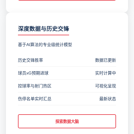
深度数据与历史交锋
基于AI算法的专业级统计模型
历史交锋胜率
数据已更新
球员xG预期进球
实时计算中
控球率与射门热区
可视化呈现
伤停名单实时汇总
最新状态
探索数据大脑