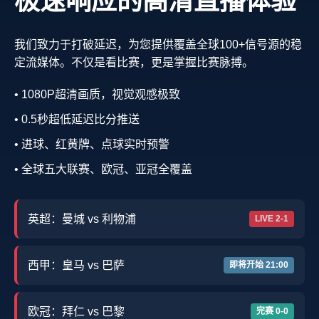
极速响应的高清直播体验
我们致力于打破延迟，为您提供覆盖全球100+信号源的稳
定流媒体。不仅是看比赛，更是掌握比赛脉搏。
• 1080P超清画质，视觉观感极致
• 0.5秒超低延迟比分推送
• 进球、红黄牌、点球实时预警
• 全球五大联赛、欧冠、亚冠全覆盖
英超：曼城 vs 利物浦
LIVE 2-1
西甲：皇马 vs 巴萨
即将开始 21:00
欧冠：拜仁 vs 巴黎
完赛 0-0