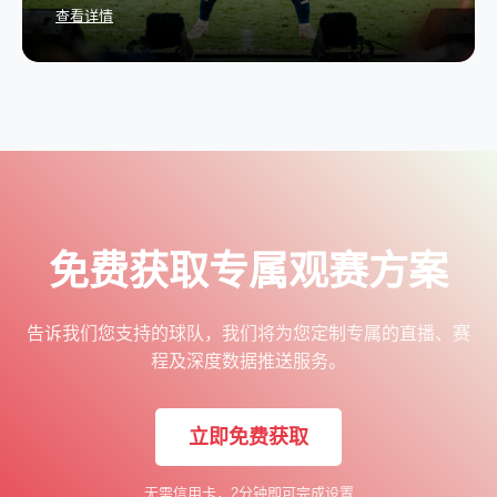
查看详情
免费获取专属观赛方案
告诉我们您支持的球队，我们将为您定制专属的直播、赛
程及深度数据推送服务。
立即免费获取
无需信用卡，2分钟即可完成设置