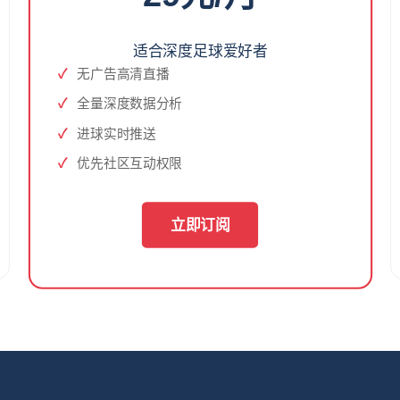
适合深度足球爱好者
无广告高清直播
全量深度数据分析
进球实时推送
优先社区互动权限
立即订阅