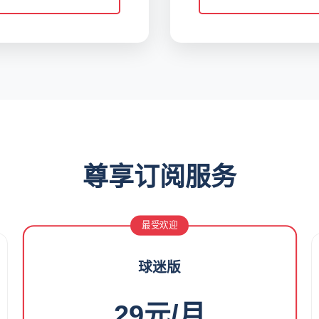
尊享订阅服务
最受欢迎
球迷版
29元/月