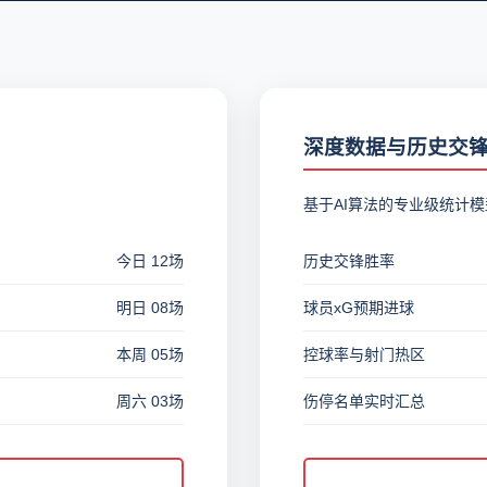
深度数据与历史交
基于AI算法的专业级统计模
今日 12场
历史交锋胜率
明日 08场
球员xG预期进球
本周 05场
控球率与射门热区
周六 03场
伤停名单实时汇总