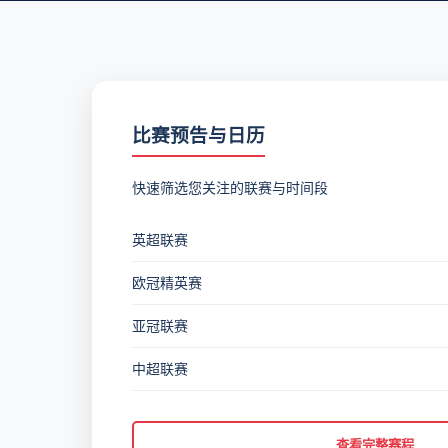
比赛预告与日历
快速筛选您关注的联赛与时间段
英超联赛
欧冠精英赛
亚冠联赛
中超联赛
查看完整赛程