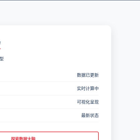
锋
型
数据已更新
实时计算中
可视化呈现
最新状态
探索数据大脑