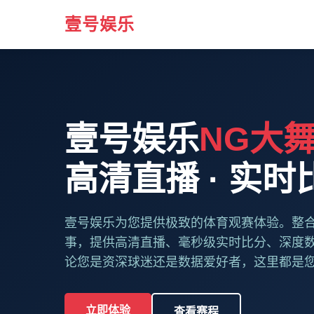
壹号娱乐
壹号娱乐
NG大
高清直播 · 实时
壹号娱乐为您提供极致的体育观赛体验。整
事，提供高清直播、毫秒级实时比分、深度
论您是资深球迷还是数据爱好者，这里都是
立即体验
查看赛程