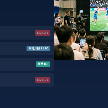
LIVE 2-1
即将开始 21:00
完赛 0-0
LIVE 1-1