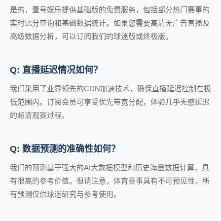
是的，壹号娱乐提供基础版的免费服务，包括部分热门赛事的
实时比分查询和基础数据统计。如果您需要高清无广告直播及
高级数据分析，可以订阅我们的球迷版或终极版。
Q: 直播延迟情况如何？
我们采用了业界领先的CDN加速技术，确保直播延迟控制在极
低范围内。订阅会员可享受优先带宽分配，体验几乎无感延迟
的超清观赛过程。
Q: 数据预测的准确性如何？
我们的预测基于强大的AI大数据模型和历史海量数据计算，具
有很高的参考价值。但请注意，体育赛事具有不可预见性，所
有预测仅供球迷研究与参考使用。