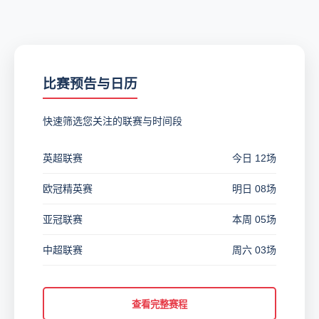
比赛预告与日历
快速筛选您关注的联赛与时间段
英超联赛
今日 12场
欧冠精英赛
明日 08场
亚冠联赛
本周 05场
中超联赛
周六 03场
查看完整赛程