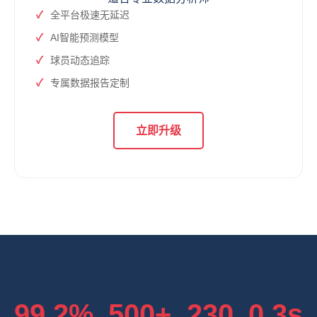
全平台极速无延迟
AI智能预测模型
球员动态追踪
专属数据报告定制
立即升级
99.2%
500+
230
0.3s