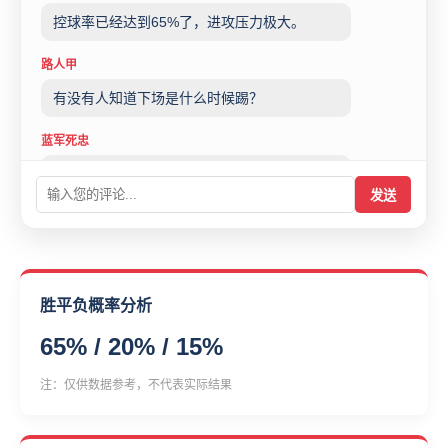
控球率已经达到65%了，进攻压力极大。
路人甲
有没有人知道下场是什么时候踢？
蓝军死忠
这裁判判罚有点问题啊...
发送
胜平负概率分析
65% / 20% / 15%
注：仅供数据参考，不代表实际结果