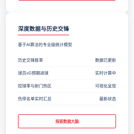
深度数据与历史交锋
基于AI算法的专业级统计模型
历史交锋胜率
数据已更新
球员xG预期进球
实时计算中
控球率与射门热区
可视化呈现
伤停名单实时汇总
最新状态
探索数据大脑