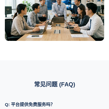
常见问题 (FAQ)
Q: 平台提供免费服务吗？