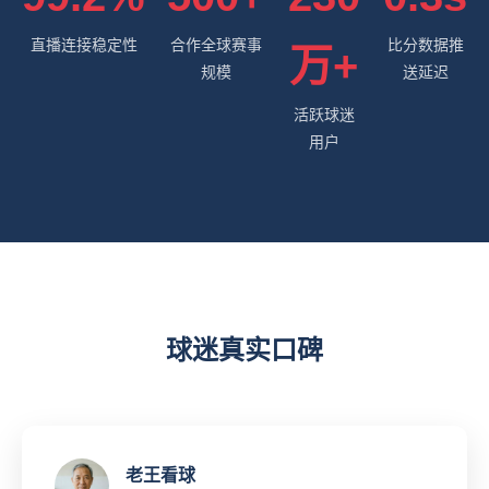
直播连接稳定性
合作全球赛事
比分数据推
万+
规模
送延迟
活跃球迷
用户
球迷真实口碑
老王看球