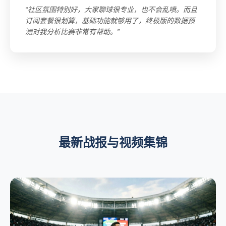
“社区氛围特别好，大家聊球很专业，也不会乱喷。而且
订阅套餐很划算，基础功能就够用了，终极版的数据预
测对我分析比赛非常有帮助。”
最新战报与视频集锦