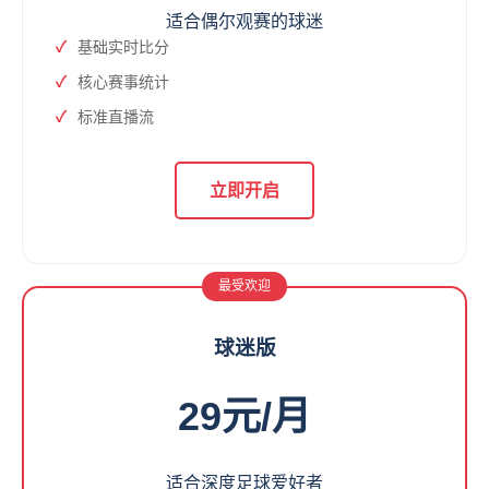
适合偶尔观赛的球迷
基础实时比分
核心赛事统计
标准直播流
立即开启
最受欢迎
球迷版
29元/月
适合深度足球爱好者