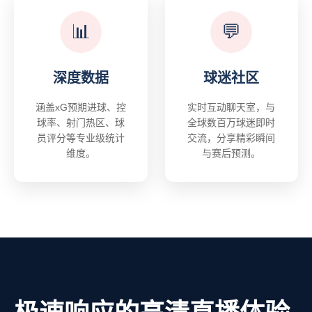
📊
💬
深度数据
球迷社区
涵盖xG预期进球、控
实时互动聊天室，与
球率、射门热区、球
全球数百万球迷即时
员评分等专业级统计
交流，分享精彩瞬间
维度。
与赛后预测。