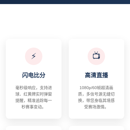
⚡
📺
闪电比分
高清直播
毫秒级响应，支持进
1080p/60帧超清画
球、红黄牌实时弹窗
质，多信号源无缝切
提醒，精准追踪每一
换，带您身临其境感
秒赛事变动。
受赛场激情。