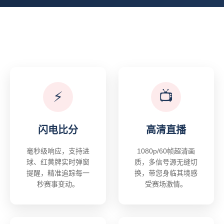
⚡
📺
闪电比分
高清直播
毫秒级响应，支持进
1080p/60帧超清画
球、红黄牌实时弹窗
质，多信号源无缝切
提醒，精准追踪每一
换，带您身临其境感
秒赛事变动。
受赛场激情。