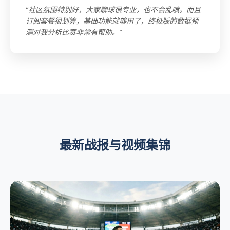
“社区氛围特别好，大家聊球很专业，也不会乱喷。而且
订阅套餐很划算，基础功能就够用了，终极版的数据预
测对我分析比赛非常有帮助。”
最新战报与视频集锦